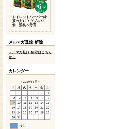
トイレットペーパー緑
茶の力12R ダブル72
個 消臭＆芳香
メルマガ登録･解除
メルマガ登録･解除はこちら
から
カレンダー
＜
2026年8月
＞
日
月
火
水
木
金
土
1
2
3
4
5
6
7
8
9
10
11
12
13
14
15
16
17
18
19
20
21
22
23
24
25
26
27
28
29
30
31
今日