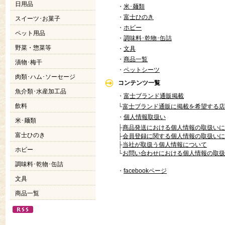
日用品
・
米･麺類
・
富士ひのき
スイーツ･お菓子
・
ホビー
ペット用品
・
調味料･乾物･缶詰
野菜・惣菜等
・
文具
・
商品一覧
漬物･梅干
・
ペットシーツ
肉類･ハム･ソーセージ
コンテンツ一覧
魚介類･水産加工品
・
富士ブランド通販掲載
飲料
└
富士ブランド通販に掲載を希望する店
・
個人情報取扱い
米･麺類
├
商品発送における個人情報の取扱いに
富士ひのき
├
会員登録に関する個人情報の取扱いに
├
当社が取扱う個人情報について
ホビー
└
お問い合わせにおける個人情報の取扱
調味料･乾物･缶詰
・
facebookページ
文具
商品一覧