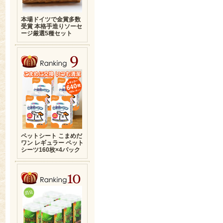
本場ドイツで金賞多数
受賞 本格手造りソーセ
ージ厳選5種セット
ペットシート こまめだ
ワン レギュラー ペット
シーツ160枚×4パック