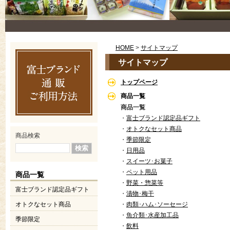
HOME
>
サイトマップ
サイトマップ
トップページ
商品一覧
商品一覧
・
富士ブランド認定品ギフト
・
オトクなセット商品
商品検索
・
季節限定
・
日用品
・
スイーツ･お菓子
・
ペット用品
商品一覧
・
野菜・惣菜等
富士ブランド認定品ギフト
・
漬物･梅干
オトクなセット商品
・
肉類･ハム･ソーセージ
・
魚介類･水産加工品
季節限定
・
飲料