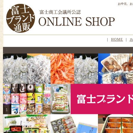
お中元、お
｜
HOME
｜