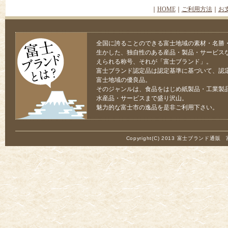
｜
HOME
｜
ご利用方法
｜
お
全国に誇ることのできる富士地域の素材・名勝
生かした、独自性のある産品・製品・サービス
えられる称号、それが「富士ブランド」。
富士ブランド認定品は認定基準に基づいて、認
富士地域の優良品。
そのジャンルは、食品をはじめ紙製品・工業製
水産品・サービスまで盛り沢山。
魅力的な富士市の逸品を是非ご利用下さい。
Copyright(C) 2013 富士ブランド通販 富